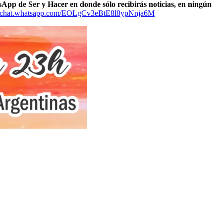
sApp de Ser y Hacer en donde sólo recibirás noticias, en ningún
://chat.whatsapp.com/EOLgCv3eBtE8l8ypNnja6M