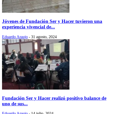
Jóvenes de Fundación Ser y Hacer tuvieron una
experiencia vivencial de...
Eduardo Araujo
-
31 agosto, 2024
Fundación Ser y Hacer realizó positivo balance de
uno de sus...
Eduardo Araujo
-
14 julio, 2024