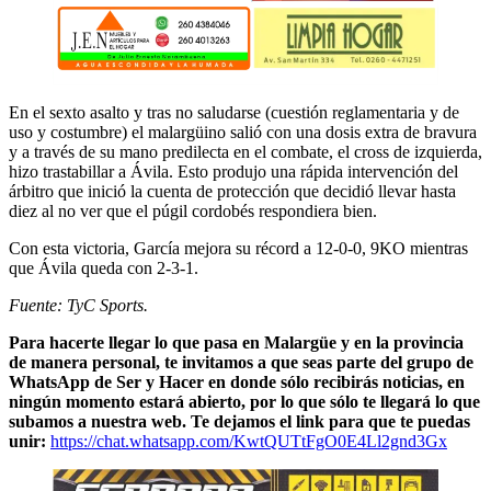
En el sexto asalto y tras no saludarse (cuestión reglamentaria y de
uso y costumbre) el malargüino salió con una dosis extra de bravura
y a través de su mano predilecta en el combate, el cross de izquierda,
hizo trastabillar a Ávila. Esto produjo una rápida intervención del
árbitro que inició la cuenta de protección que decidió llevar hasta
diez al no ver que el púgil cordobés respondiera bien.
Con esta victoria, García mejora su récord a 12-0-0, 9KO mientras
que Ávila queda con 2-3-1.
Fuente: TyC Sports.
Para hacerte llegar lo que pasa en Malargüe y en la provincia
de manera personal, te invitamos a que seas parte del grupo de
WhatsApp de Ser y Hacer en donde sólo recibirás noticias, en
ningún momento estará abierto, por lo que sólo te llegará lo que
subamos a nuestra web. Te dejamos el link para que te puedas
unir:
https://chat.whatsapp.com/KwtQUTtFgO0E4Ll2gnd3Gx