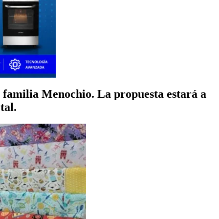
 la familia Menochio. La propuesta estará a
tal.