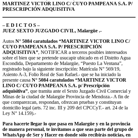
MARTINEZ VICTOR LINO C/ CUYO PAMPEANA S.A. P/
PRESCRIPCIÓN ADQUISITIVA
– E D I C T O S –
JUEZ SEXTO JUZGADO CIVIL, Malargüe .-
Autos
N° 5084 caratulados “MARTINEZ VICTOR LINO C/
CUYO PAMPEANA S.A. P/ PRESCRIPCIÓN
ADQUISITIVA”
, NOTIFICAR a terceros posibles interesados
sobre el bien que se pretende usucapir ubicado en el Distrito Agua
Escondida, Departamento de Malargüe, “Puesto La Ventana”,
registrado bajo la siguiente inscripción: Matrícula N° 569/19,
Asiento A-3, Folio Real de San Rafael.- que se ha iniciado la
presente causa
N° 5084 caratulados “MARTINEZ VICTOR
LINO C/ CUYO PAMPEANA S.A. p/ Prescripción
adquisitiva”
, que tramita ante el Sexto Juzgado Civil Comercial y
Minas de la ciudad de Malargüe Provincia de Mendoza.- A fin de
que comparezcan, respondan, ofrezcan pruebas y constituyan
domicilio legal (arts. 72 inc. III y 209 del CPCCyT.- art. 24 de la
Ley N° 14.159).-
Para hacerte llegar lo que pasa en Malargüe y en la provincia
de manera personal, te invitamos a que seas parte del grupo de
WhatsApp de Ser y Hacer en donde sólo recibirás noticias, en