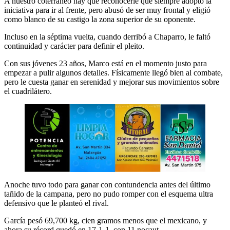
A nuestro coterráneo hay que reconocerle que siempre adoptó la
iniciativa para ir al frente, pero abusó de ser muy frontal y eligió
como blanco de su castigo la zona superior de su oponente.
Incluso en la séptima vuelta, cuando derribó a Chaparro, le faltó
continuidad y carácter para definir el pleito.
Con sus jóvenes 23 años, Marco está en el momento justo para
empezar a pulir algunos detalles. Físicamente llegó bien al combate,
pero le cuesta ganar en serenidad y mejorar sus movimientos sobre
el cuadrilátero.
Anoche tuvo todo para ganar con contundencia antes del último
tañido de la campana, pero no pudo romper con el esquema ultra
defensivo que le planteó el rival.
García pesó 69,700 kg, cien gramos menos que el mexicano, y
ahora su récord quedó en 17-1-1, con 11 nocaut.