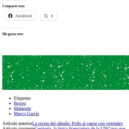
Comparte esto:
Facebook
X
Me gusta esto:
Etiquetas
Boxeo
Malargüe
Marco García
Artículo anterior
La receta del sábado: Pollo al vapor con vegetales
Artículo siguiente
Geología, la única licenciatura de la UNCuyo que