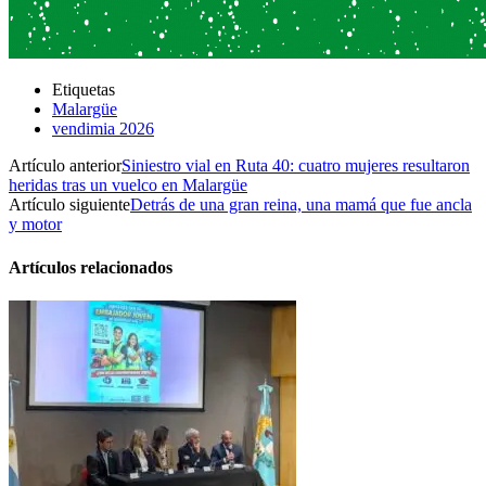
Etiquetas
Malargüe
vendimia 2026
Artículo anterior
Siniestro vial en Ruta 40: cuatro mujeres resultaron
heridas tras un vuelco en Malargüe
Artículo siguiente
Detrás de una gran reina, una mamá que fue ancla
y motor
Artículos relacionados