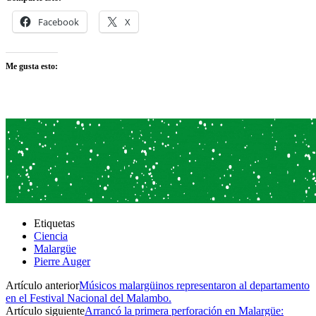
Facebook
X
Me gusta esto:
Etiquetas
Ciencia
Malargüe
Pierre Auger
Artículo anterior
Músicos malargüinos representaron al departamento
en el Festival Nacional del Malambo.
Artículo siguiente
Arrancó la primera perforación en Malargüe: