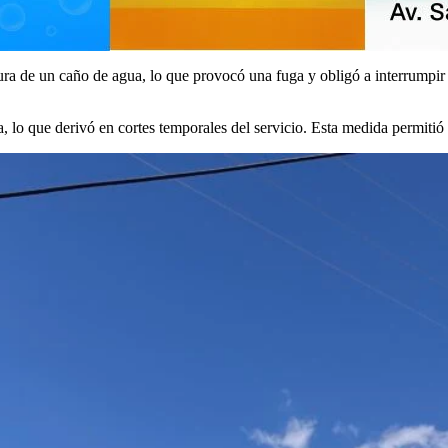
ura de un caño de agua, lo que provocó una fuga y obligó a interrumpir 
a, lo que derivó en cortes temporales del servicio. Esta medida permitió