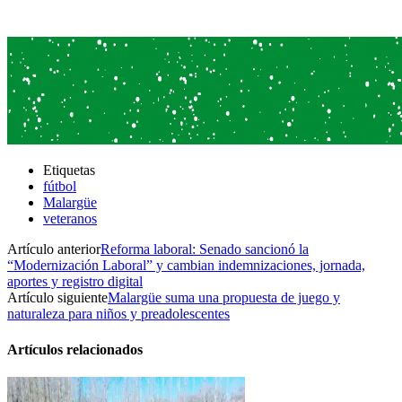
Etiquetas
fútbol
Malargüe
veteranos
Artículo anterior
Reforma laboral: Senado sancionó la
“Modernización Laboral” y cambian indemnizaciones, jornada,
aportes y registro digital
Artículo siguiente
Malargüe suma una propuesta de juego y
naturaleza para niños y preadolescentes
Artículos relacionados