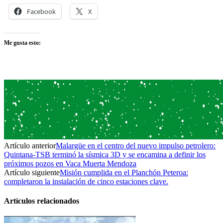
Facebook
X
Me gusta esto:
Artículo anterior
Malargüe en el centro del nuevo impulso petrolero:
Quintana-TSB terminó la sísmica 3D y se encamina a definir los
próximos pozos en Vaca Muerta Mendoza
Artículo siguiente
Misión cumplida en el Planchón Peteroa:
completaron la instalación de cinco estaciones clave.
Artículos relacionados