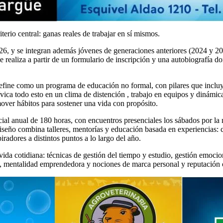
erio central: ganas reales de trabajar en sí mismos.
6, y se integran además jóvenes de generaciones anteriores (2024 y 20
realiza a partir de un formulario de inscripción y una autobiografía do
ne como un programa de educación no formal, con pilares que incluye
ívica todo esto en un clima de distención , trabajo en equipos y dinámi
mover hábitos para sostener una vida con propósito.
cial anual de 180 horas, con encuentros presenciales los sábados por l
iseño combina talleres, mentorías y educación basada en experiencias: 
iradores a distintos puntos a lo largo del año.
vida cotidiana: técnicas de gestión del tiempo y estudio, gestión emocio
io, mentalidad emprendedora y nociones de marca personal y reputación 