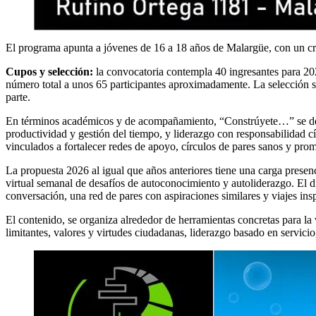
El programa apunta a jóvenes de 16 a 18 años de Malargüe, con un crit
Cupos y selección:
la convocatoria contempla 40 ingresantes para 202
número total a unos 65 participantes aproximadamente. La selección se 
parte.
En términos académicos y de acompañamiento, “Constrúyete…” se defi
productividad y gestión del tiempo, y liderazgo con responsabilidad c
vinculados a fortalecer redes de apoyo, círculos de pares sanos y pro
La propuesta 2026 al igual que años anteriores tiene una carga presen
virtual semanal de desafíos de autoconocimiento y autoliderazgo. El d
conversación, una red de pares con aspiraciones similares y viajes insp
El contenido, se organiza alrededor de herramientas concretas para la 
limitantes, valores y virtudes ciudadanas, liderazgo basado en servic