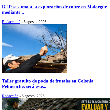
BHP se suma a la exploración de cobre en Malargüe
mediante...
Redaccion2
-
6 agosto, 2026
Taller gratuito de poda de frutales en Colonia
Pehuenche: será este...
Redacción
-
6 agosto, 2026