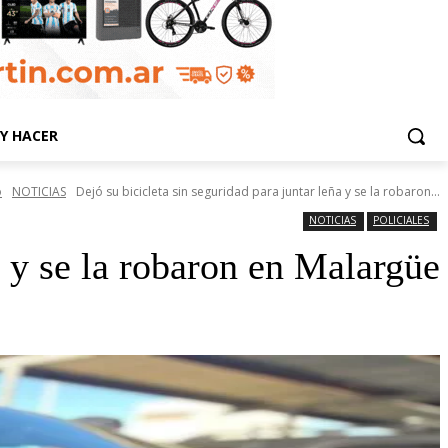
Y HACER
o
NOTICIAS
Dejó su bicicleta sin seguridad para juntar leña y se la robaron...
NOTICIAS
POLICIALES
a y se la robaron en Malargüe