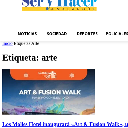
NOTICIAS
SOCIEDAD
DEPORTES
POLICIALE
Inicio
Etiquetas
Arte
Etiqueta: arte
Los Molles Hotel inaugurará «Art & Fusion Walk», un