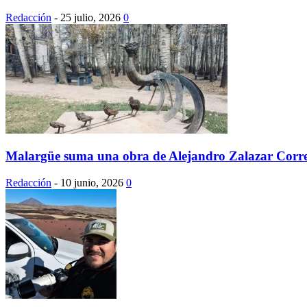
Redacción
-
25 julio, 2026
0
Malargüe suma una obra de Alejandro Zalazar Correa
Redacción
-
10 junio, 2026
0