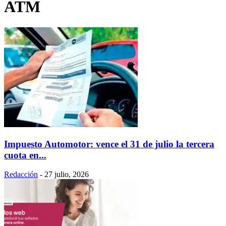
ATM
Impuesto Automotor: vence el 31 de julio la tercera
cuota en...
Redacción
-
27 julio, 2026