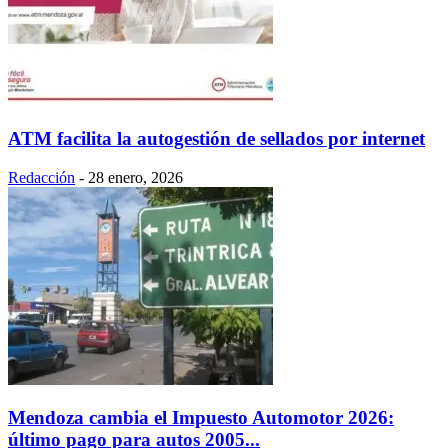
ATM facilita la autogestión de sellados por internet
Redacción
-
28 enero, 2026
Mendoza cambia el Impuesto Automotor 2026:
último pago para autos 2005...