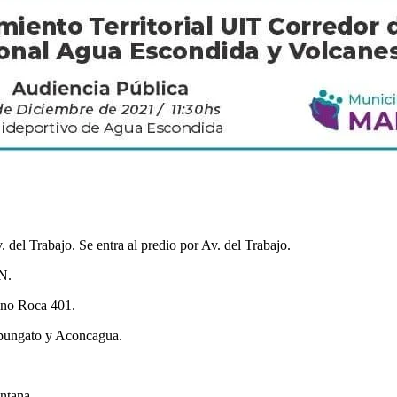
el Trabajo. Se entra al predio por Av. del Trabajo.
N.
tino Roca 401.
Tupungato y Aconcagua.
ntana.