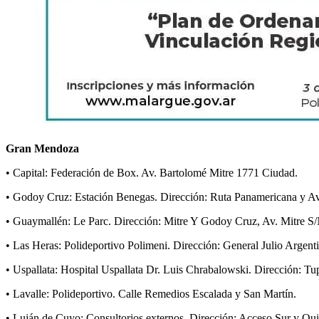
Gran Mendoza
• Capital: Federación de Box. Av. Bartolomé Mitre 1771 Ciudad.
• Godoy Cruz: Estación Benegas. Dirección: Ruta Panamericana y Av. d
• Guaymallén: Le Parc. Dirección: Mitre Y Godoy Cruz, Av. Mitre S/
• Las Heras: Polideportivo Polimeni. Dirección: General Julio Argen
• Uspallata: Hospital Uspallata Dr. Luis Chrabalowski. Dirección: 
• Lavalle: Polideportivo. Calle Remedios Escalada y San Martín.
• Luján de Cuyo: Consultorios externos. Dirección: Acceso Sur y Qui