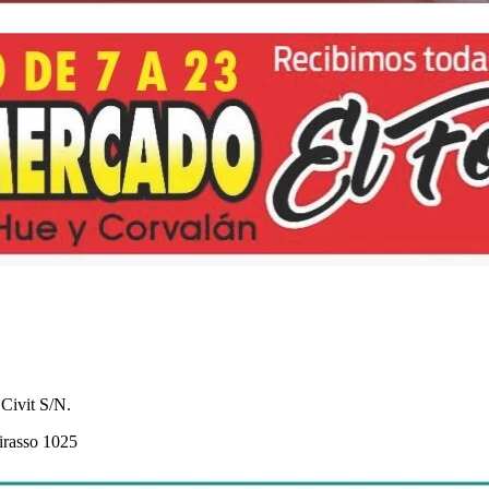
 Civit S/N.
irasso 1025