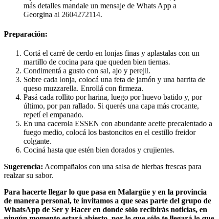
más detalles mandale un mensaje de Whats App a
Georgina al 2604272114.
Preparación:
Cortá el carré de cerdo en lonjas finas y aplastalas con un
martillo de cocina para que queden bien tiernas.
Condimentá a gusto con sal, ajo y perejil.
Sobre cada lonja, colocá una feta de jamón y una barrita de
queso muzzarella. Enrollá con firmeza.
Pasá cada rollito por harina, luego por huevo batido y, por
último, por pan rallado. Si querés una capa más crocante,
repetí el empanado.
En una cacerola ESSEN con abundante aceite precalentado a
fuego medio, colocá los bastoncitos en el cestillo freidor
colgante.
Cociná hasta que estén bien dorados y crujientes.
Sugerencia:
Acompañalos con una salsa de hierbas frescas para
realzar su sabor.
Para hacerte llegar lo que pasa en Malargüe y en la provincia
de manera personal, te invitamos a que seas parte del grupo de
WhatsApp de Ser y Hacer en donde sólo recibirás noticias, en
ningún momento estará abierto, por lo que sólo te llegará lo que