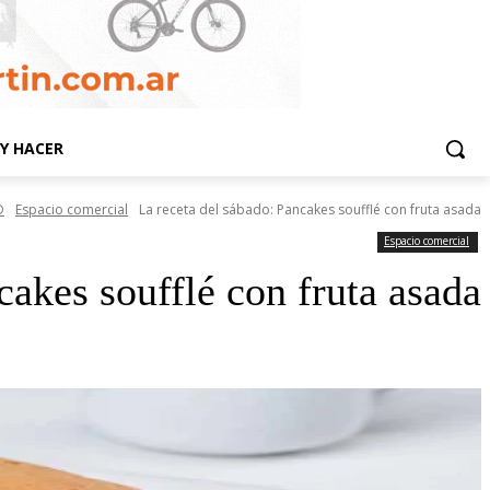
Y HACER
D
Espacio comercial
La receta del sábado: Pancakes soufflé con fruta asada
Espacio comercial
cakes soufflé con fruta asada