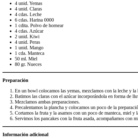
4 unid. Yemas
4 unid. Claras
4 cdas. Leche
6 cdas. Harina 0000
1 cdita. Polvo de hornear
4 cdas. Azúcar
2 unid. Kiwi
4 unid. Peras
1 unid. Mango
1 cda. Manteca
50 ml. Miel
80 gr. Nueces
Preparación
En un bowl colocamos las yemas, mezclamos con la leche y la h
Batimos las claras con el azúcar incorporándola en forma de llu
Mezclamos ambas preparaciones.
Precalentamos la plancha y colocamos un poco de la preparació
Cortamos la fruta y la asamos con un poco de manteca, miel y l
Servimos los pancakes con la fruta asada, acompañamos con mi
Información adicional