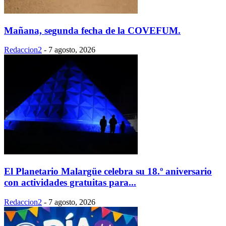
Mañana, segunda fecha de la COVEFUM.
Redaccion2
-
7 agosto, 2026
El Planetario Malargüe celebra su 18.º aniversario
con actividades gratuitas para...
Redaccion2
-
7 agosto, 2026