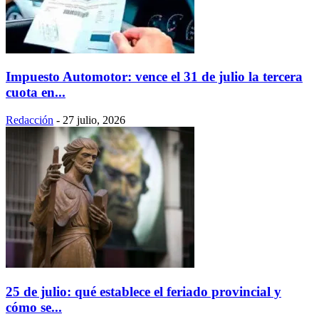
Impuesto Automotor: vence el 31 de julio la tercera
cuota en...
Redacción
-
27 julio, 2026
25 de julio: qué establece el feriado provincial y
cómo se...