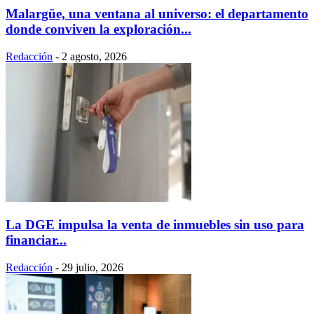
Malargüe, una ventana al universo: el departamento
donde conviven la exploración...
Redacción
-
2 agosto, 2026
La DGE impulsa la venta de inmuebles sin uso para
financiar...
Redacción
-
29 julio, 2026