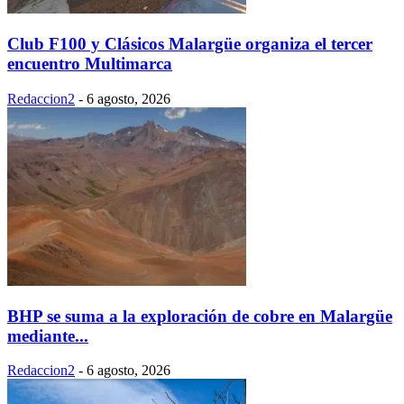
Club F100 y Clásicos Malargüe organiza el tercer
encuentro Multimarca
Redaccion2
-
6 agosto, 2026
BHP se suma a la exploración de cobre en Malargüe
mediante...
Redaccion2
-
6 agosto, 2026