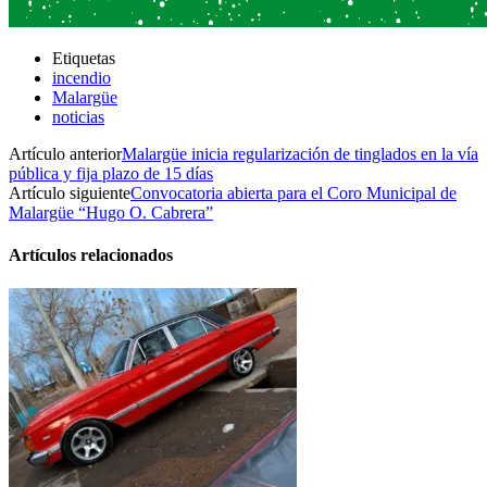
Etiquetas
incendio
Malargüe
noticias
Artículo anterior
Malargüe inicia regularización de tinglados en la vía
pública y fija plazo de 15 días
Artículo siguiente
Convocatoria abierta para el Coro Municipal de
Malargüe “Hugo O. Cabrera”
Artículos relacionados