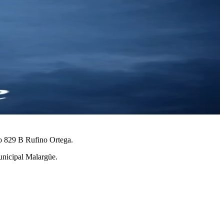
io 829 B Rufino Ortega.
unicipal Malargüe.