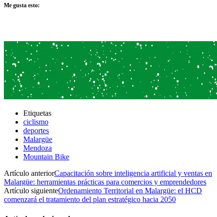
Me gusta esto:
Etiquetas
ciclismo
deportes
Malargüe
Mendoza
Mountain Bike
Artículo anterior
Capacitación sobre inteligencia artificial y ventas en
Malargüe: herramientas prácticas para comercios y emprendedores
Artículo siguiente
Ordenamiento Territorial en Malargüe: el HCD
comenzará el tratamiento del plan estratégico hacia 2050