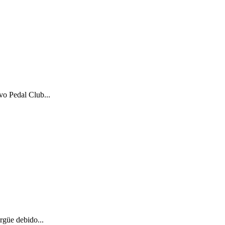
vo Pedal Club...
rgüe debido...