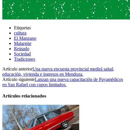
Etiquetas
cultura
El Manzano
Malargüe
Reinado
Sociedad
Tradiciones
Artículo anterior
Una nueva encuesta provincial medirá salud,
educación, vivienda e ingresos en Mendoza.
Artículo siguiente
Lanzan una nueva capacitación de Payamédicos
en San Rafael con cupos limitados.
Artículos relacionados