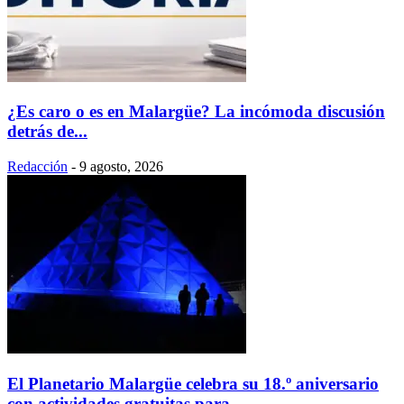
¿Es caro o es en Malargüe? La incómoda discusión
detrás de...
Redacción
-
9 agosto, 2026
El Planetario Malargüe celebra su 18.º aniversario
con actividades gratuitas para...