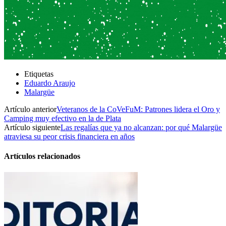
Etiquetas
Eduardo Araujo
Malargüe
Artículo anterior
Veteranos de la CoVeFuM: Patrones lidera el Oro y
Camping muy efectivo en la de Plata
Artículo siguiente
Las regalías que ya no alcanzan: por qué Malargüe
atraviesa su peor crisis financiera en años
Artículos relacionados