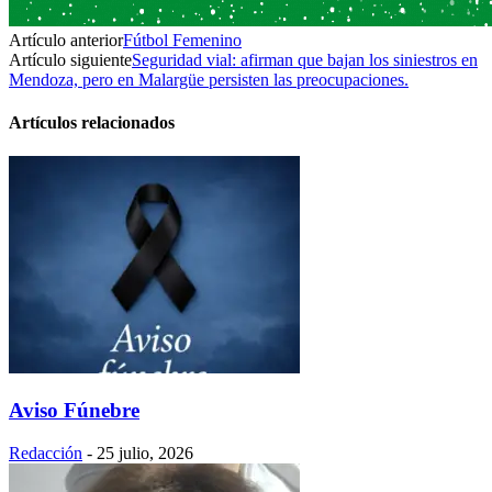
Artículo anterior
Fútbol Femenino
Artículo siguiente
Seguridad vial: afirman que bajan los siniestros en
Mendoza, pero en Malargüe persisten las preocupaciones.
Artículos relacionados
Aviso Fúnebre
Redacción
-
25 julio, 2026