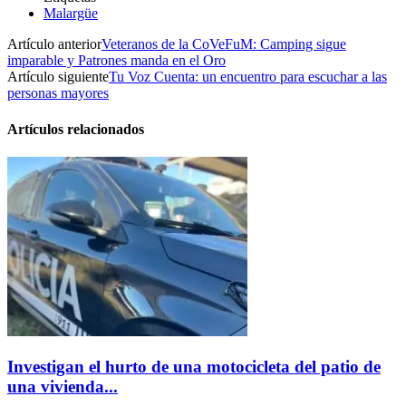
Malargüe
Artículo anterior
Veteranos de la CoVeFuM: Camping sigue
imparable y Patrones manda en el Oro
Artículo siguiente
Tu Voz Cuenta: un encuentro para escuchar a las
personas mayores
Artículos relacionados
Investigan el hurto de una motocicleta del patio de
una vivienda...