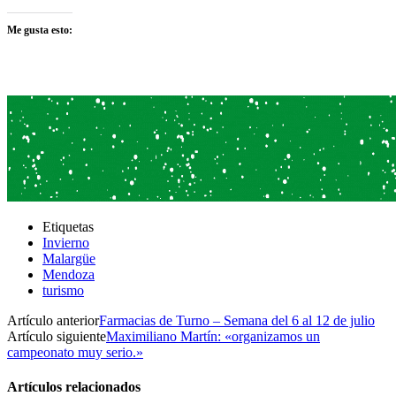
Me gusta esto:
Etiquetas
Invierno
Malargüe
Mendoza
turismo
Artículo anterior
Farmacias de Turno – Semana del 6 al 12 de julio
Artículo siguiente
Maximiliano Martín: «organizamos un
campeonato muy serio.»
Artículos relacionados