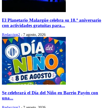
El Planetario Malargüe celebra su 18.º aniversario
con actividades gratuitas para...
Redaccion2
-
7 agosto, 2026
Se celebrará el Día del Niño en Barrio Payén con
una...
Redaccion2
-
7 agosto, 2026