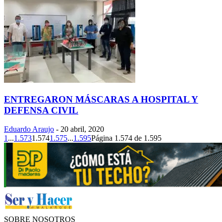
ENTREGARON MÁSCARAS A HOSPITAL Y
DEFENSA CIVIL
Eduardo Araujo
-
20 abril, 2020
1
...
1.573
1.574
1.575
...
1.595
Página 1.574 de 1.595
SOBRE NOSOTROS