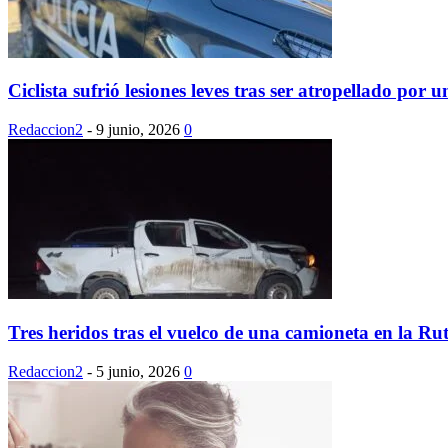
Ciclista sufrió lesiones leves tras ser atropellado por 
Redaccion2
-
9 junio, 2026
0
Tres heridos tras el vuelco de una camioneta en la Rut
Redaccion2
-
5 junio, 2026
0