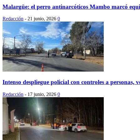
Malargüe: el perro antinarcóticos Mambo marcó equip
Redacción
-
21 junio, 2026
0
Intenso despliegue policial con controles a personas, 
Redacción
-
17 junio, 2026
0