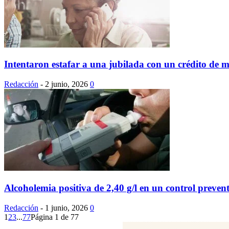
Intentaron estafar a una jubilada con un crédito de má
Redacción
-
2 junio, 2026
0
Alcoholemia positiva de 2,40 g/l en un control preventi
Redacción
-
1 junio, 2026
0
1
2
3
...
77
Página 1 de 77