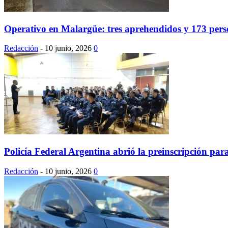
Operativo en Malargüe: tres aprehendidos y 173 perso
Redacción
-
10 junio, 2026
0
Policía Federal Argentina abrió la preinscripción para
Redacción
-
10 junio, 2026
0