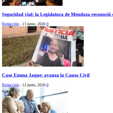
Seguridad vial: la Legislatura de Mendoza reconoció
Redacción
-
13 junio, 2026
0
Caso Emma Jaque: avanza la Causa Civil
Redacción
-
12 junio, 2026
0