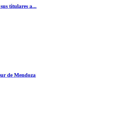
s titulares a...
teur de Mendoza