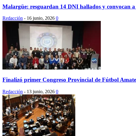
Malargüe: resguardan 14 DNI hallados y convocan a su
Redacción
-
16 junio, 2026
0
Finalizó primer Congreso Provincial de Fútbol Ama
Redacción
-
13 junio, 2026
0