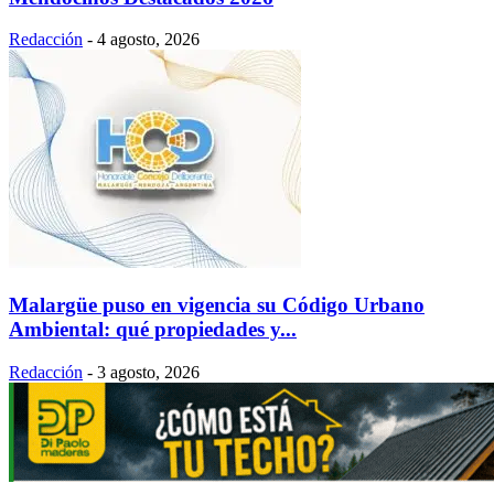
Redacción
-
4 agosto, 2026
Malargüe puso en vigencia su Código Urbano
Ambiental: qué propiedades y...
Redacción
-
3 agosto, 2026