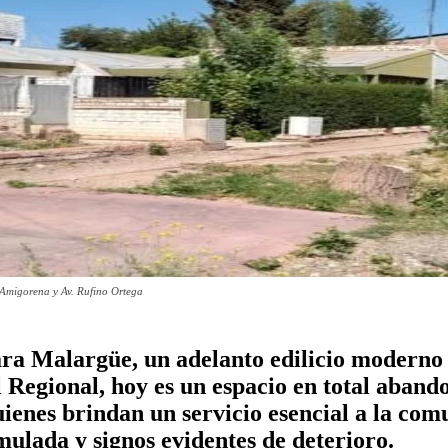
 Amigorena y Av. Rufino Ortega
ra Malargüe, un adelanto edilicio moderno d
 Regional, hoy es un espacio en total abando
ienes brindan un servicio esencial a la com
ulada y signos evidentes de deterioro.