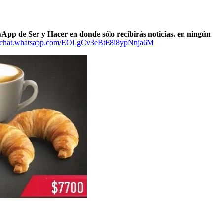
sApp de Ser y Hacer en donde sólo recibirás noticias, en ningún
://chat.whatsapp.com/EOLgCv3eBtE8l8ypNnja6M