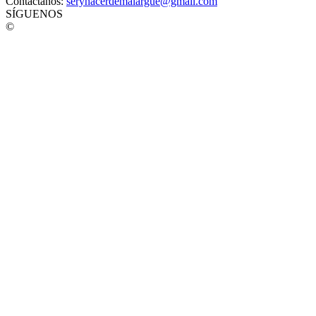
Contáctanos:
seryhacerdemalargue@gmail.com
SÍGUENOS
©