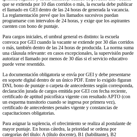
que se extienda por 10 días corridos o más, la escuela debe publicar
el llamado en GEI dentro de las 24 horas de generada la vacancia.
La reglamentación prevé que los llamados sucesivos puedan
programarse con intervalos de 24 horas, y exige que los aspirantes
cuenten con bono de puntaje.
Para cargos iniciales, el umbral general es distinto: la escuela
convoca por GEI cuando la vacante se extiende por 30 días corridos
o más, también dentro de las 24 horas de producida. La norma suma
una cláusula relevante: en casos excepcionales, la supervisión puede
autorizar el llamado por menos de 30 días si el servicio educativo
puede verse resentido.
La documentación obligatoria se envía por GEI y debe presentarse
en soporte digital dentro de un único PDF. Entre lo exigido figuran
DNI, bono de puntaje o carpeta de antecedentes según corresponda,
declaración jurada de cargos emitida por GEI con fecha reciente,
certificado de aptitud psicofísica vigente con resultado APTO (con
un esquema transitorio cuando se ingresa por primera vez),
certificado de antecedentes penales vigente y constancias de
capacitaciones obligatorias.
Para asignar la suplencia, el ofrecimiento se realiza al postulante de
mayor puntaje. En horas cátedra, la prioridad se ordena por
categorías del título: A (título docente), B1 (habilitante), B2