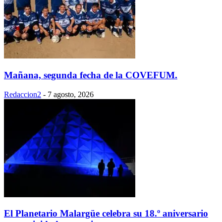
Mañana, segunda fecha de la COVEFUM.
Redaccion2
-
7 agosto, 2026
El Planetario Malargüe celebra su 18.º aniversario