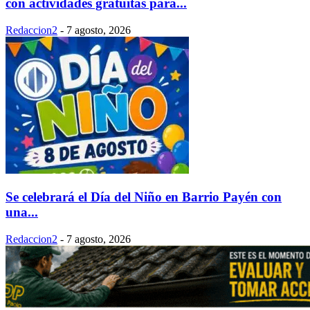
con actividades gratuitas para...
Redaccion2
-
7 agosto, 2026
Se celebrará el Día del Niño en Barrio Payén con
una...
Redaccion2
-
7 agosto, 2026