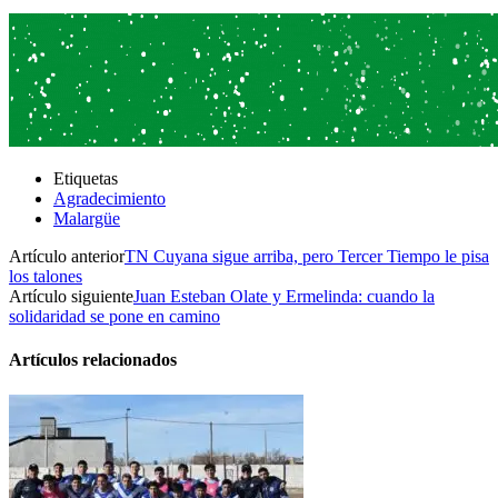
Etiquetas
Agradecimiento
Malargüe
Artículo anterior
TN Cuyana sigue arriba, pero Tercer Tiempo le pisa
los talones
Artículo siguiente
Juan Esteban Olate y Ermelinda: cuando la
solidaridad se pone en camino
Artículos relacionados