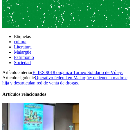
Etiquetas
cultura
Literatura
Malargüe
Patrimonio
Sociedad
Artículo anterior
El IES 9018 organiza Torneo Solidario de Vóley.
Artículo siguiente
Operativo federal en Malargüe: detienen a madre e
hija y desarticulan red de venta de drogas.
Artículos relacionados