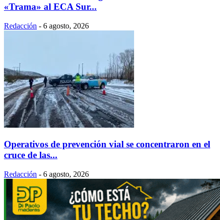
«Trama» al ECA Sur...
Redacción
-
6 agosto, 2026
Operativos de prevención vial se concentraron en el
cruce de las...
Redacción
-
6 agosto, 2026