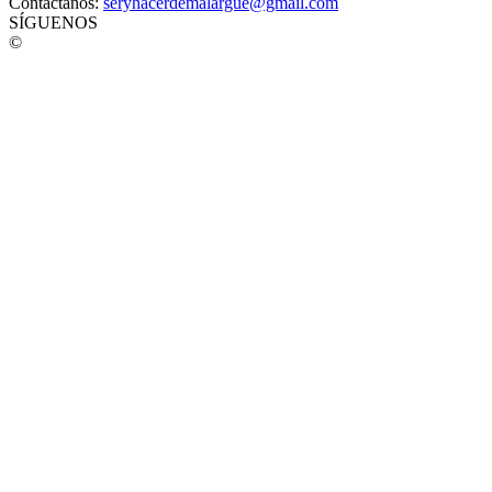
Contáctanos:
seryhacerdemalargue@gmail.com
SÍGUENOS
©