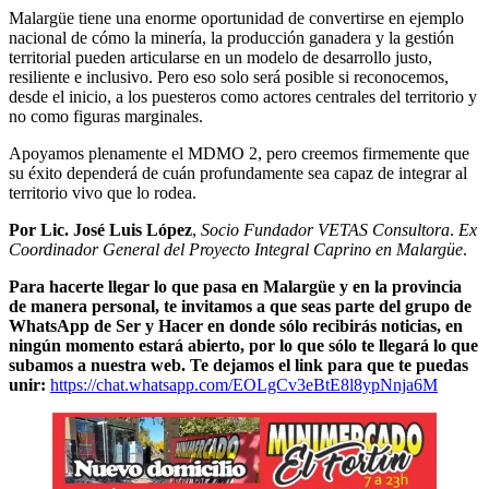
Malargüe tiene una enorme oportunidad de convertirse en ejemplo
nacional de cómo la minería, la producción ganadera y la gestión
territorial pueden articularse en un modelo de desarrollo justo,
resiliente e inclusivo. Pero eso solo será posible si reconocemos,
desde el inicio, a los puesteros como actores centrales del territorio y
no como figuras marginales.
Apoyamos plenamente el MDMO 2, pero creemos firmemente que
su éxito dependerá de cuán profundamente sea capaz de integrar al
territorio vivo que lo rodea.
Por Lic. José Luis López
,
Socio Fundador VETAS Consultora
.
Ex
Coordinador General del Proyecto Integral Caprino en Malargüe
.
Para hacerte llegar lo que pasa en Malargüe y en la provincia
de manera personal, te invitamos a que seas parte del grupo de
WhatsApp de Ser y Hacer en donde sólo recibirás noticias, en
ningún momento estará abierto, por lo que sólo te llegará lo que
subamos a nuestra web. Te dejamos el link para que te puedas
unir:
https://chat.whatsapp.com/EOLgCv3eBtE8l8ypNnja6M