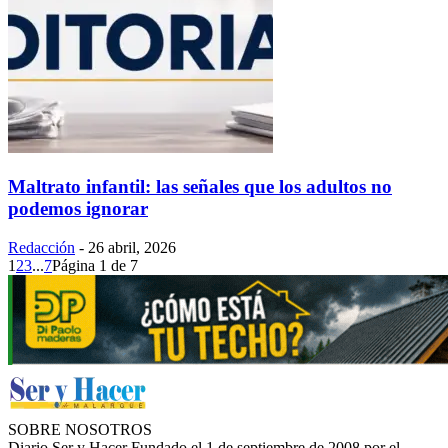
Maltrato infantil: las señales que los adultos no
podemos ignorar
Redacción
-
26 abril, 2026
1
2
3
...
7
Página 1 de 7
SOBRE NOSOTROS
Diario Ser y Hacer Fundado el 1 de septiembre de 2008 por el