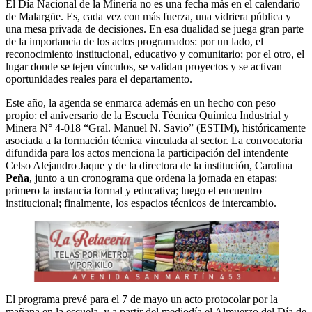
El Día Nacional de la Minería no es una fecha más en el calendario
de Malargüe. Es, cada vez con más fuerza, una vidriera pública y
una mesa privada de decisiones. En esa dualidad se juega gran parte
de la importancia de los actos programados: por un lado, el
reconocimiento institucional, educativo y comunitario; por el otro, el
lugar donde se tejen vínculos, se validan proyectos y se activan
oportunidades reales para el departamento.
Este año, la agenda se enmarca además en un hecho con peso
propio: el aniversario de la Escuela Técnica Química Industrial y
Minera N° 4-018 “Gral. Manuel N. Savio” (ESTIM), históricamente
asociada a la formación técnica vinculada al sector. La convocatoria
difundida para los actos menciona la participación del intendente
Celso Alejandro Jaque y de la directora de la institución, Carolina
Peña
, junto a un cronograma que ordena la jornada en etapas:
primero la instancia formal y educativa; luego el encuentro
institucional; finalmente, los espacios técnicos de intercambio.
El programa prevé para el 7 de mayo un acto protocolar por la
mañana en la escuela, y a partir del mediodía el Almuerzo del Día de