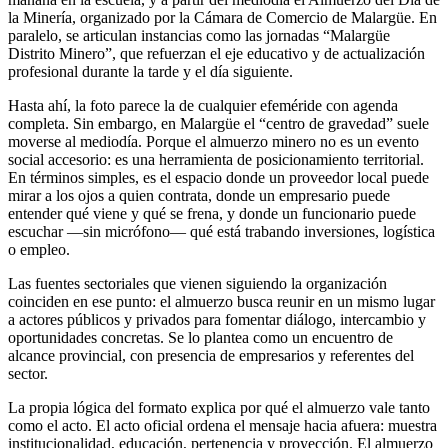
la Minería, organizado por la Cámara de Comercio de Malargüe. En
paralelo, se articulan instancias como las jornadas “Malargüe
Distrito Minero”, que refuerzan el eje educativo y de actualización
profesional durante la tarde y el día siguiente.
Hasta ahí, la foto parece la de cualquier efeméride con agenda
completa. Sin embargo, en Malargüe el “centro de gravedad” suele
moverse al mediodía. Porque el almuerzo minero no es un evento
social accesorio: es una herramienta de posicionamiento territorial.
En términos simples, es el espacio donde un proveedor local puede
mirar a los ojos a quien contrata, donde un empresario puede
entender qué viene y qué se frena, y donde un funcionario puede
escuchar —sin micrófono— qué está trabando inversiones, logística
o empleo.
Las fuentes sectoriales que vienen siguiendo la organización
coinciden en ese punto: el almuerzo busca reunir en un mismo lugar
a actores públicos y privados para fomentar diálogo, intercambio y
oportunidades concretas. Se lo plantea como un encuentro de
alcance provincial, con presencia de empresarios y referentes del
sector.
La propia lógica del formato explica por qué el almuerzo vale tanto
como el acto. El acto oficial ordena el mensaje hacia afuera: muestra
institucionalidad, educación, pertenencia y proyección. El almuerzo