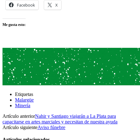
Facebook
X
Me gusta esto:
Etiquetas
Malargüe
Minería
Artículo anterior
Nahir y Santiago viajarán a La Plata para
capacitarse en artes marciales y necesitan de nuestra ayuda
Artículo siguiente
Aviso fúnebre
Artículos relacionados