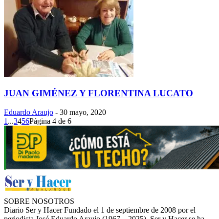
JUAN GIMÉNEZ Y FLORENTINA LUCATO
Eduardo Araujo
-
30 mayo, 2020
1
...
3
4
5
6
Página 4 de 6
SOBRE NOSOTROS
Diario Ser y Hacer Fundado el 1 de septiembre de 2008 por el
periodista José Eduardo Araujo (1967 – 2025), Ser y Hacer se ha