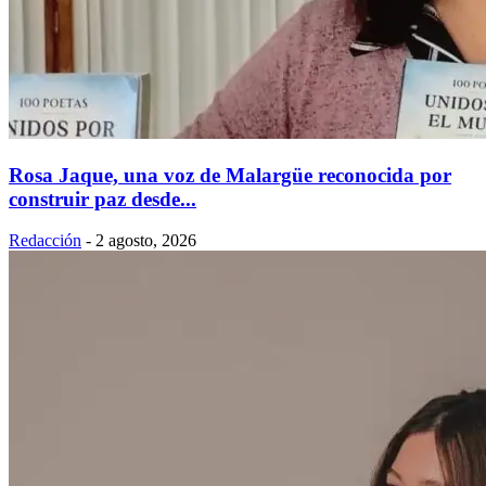
Rosa Jaque, una voz de Malargüe reconocida por
construir paz desde...
Redacción
-
2 agosto, 2026