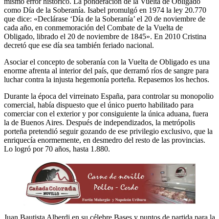
mismo error histórico. La ponderación de la Vuelta de Obligado
como Día de la Soberanía. Isabel promulgó en 1974 la ley 20.770
que dice: «Declárase ‘Día de la Soberanía’ el 20 de noviembre de
cada año, en conmemoración del Combate de la Vuelta de
Obligado, librado el 20 de noviembre de 1845». En 2010 Cristina
decretó que ese día sea también feriado nacional.
Asociar el concepto de soberanía con la Vuelta de Obligado es una
enorme afrenta al interior del país, que derramó ríos de sangre para
luchar contra la injusta hegemonía porteña. Repasemos los hechos.
Durante la época del virreinato España, para controlar su monopolio
comercial, había dispuesto que el único puerto habilitado para
comerciar con el exterior y por consiguiente la única aduana, fuera
la de Buenos Aires. Después de independizados, la metrópolis
porteña pretendió seguir gozando de ese privilegio exclusivo, que la
enriquecía enormemente, en desmedro del resto de las provincias.
Lo logró por 70 años, hasta 1.880.
Juan Bautista Alberdi en su célebre Bases y puntos de partida para la