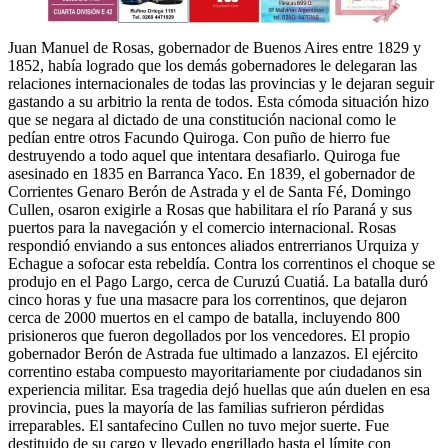
Juan Manuel de Rosas, gobernador de Buenos Aires entre 1829 y
1852, había logrado que los demás gobernadores le delegaran las
relaciones internacionales de todas las provincias y le dejaran seguir
gastando a su arbitrio la renta de todos. Esta cómoda situación hizo
que se negara al dictado de una constitución nacional como le
pedían entre otros Facundo Quiroga. Con puño de hierro fue
destruyendo a todo aquel que intentara desafiarlo. Quiroga fue
asesinado en 1835 en Barranca Yaco. En 1839, el gobernador de
Corrientes Genaro Berón de Astrada y el de Santa Fé, Domingo
Cullen, osaron exigirle a Rosas que habilitara el río Paraná y sus
puertos para la navegación y el comercio internacional. Rosas
respondió enviando a sus entonces aliados entrerrianos Urquiza y
Echague a sofocar esta rebeldía. Contra los correntinos el choque se
produjo en el Pago Largo, cerca de Curuzú Cuatiá. La batalla duró
cinco horas y fue una masacre para los correntinos, que dejaron
cerca de 2000 muertos en el campo de batalla, incluyendo 800
prisioneros que fueron degollados por los vencedores. El propio
gobernador Berón de Astrada fue ultimado a lanzazos. El ejército
correntino estaba compuesto mayoritariamente por ciudadanos sin
experiencia militar. Esa tragedia dejó huellas que aún duelen en esa
provincia, pues la mayoría de las familias sufrieron pérdidas
irreparables. El santafecino Cullen no tuvo mejor suerte. Fue
destituido de su cargo y llevado engrillado hasta el límite con