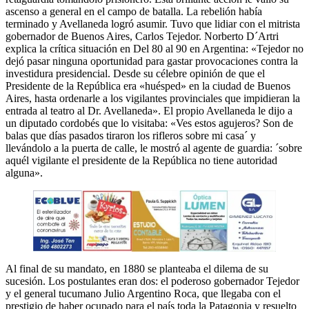
ascenso a general en el campo de batalla. La rebelión había
terminado y Avellaneda logró asumir. Tuvo que lidiar con el mitrista
gobernador de Buenos Aires, Carlos Tejedor. Norberto D´Artri
explica la crítica situación en Del 80 al 90 en Argentina: «Tejedor no
dejó pasar ninguna oportunidad para gastar provocaciones contra la
investidura presidencial. Desde su célebre opinión de que el
Presidente de la República era «huésped» en la ciudad de Buenos
Aires, hasta ordenarle a los vigilantes provinciales que impidieran la
entrada al teatro al Dr. Avellaneda». El propio Avellaneda le dijo a
un diputado cordobés que lo visitaba: «Ves estos agujeros? Son de
balas que días pasados tiraron los rifleros sobre mi casa´ y
llevándolo a la puerta de calle, le mostró al agente de guardia: ´sobre
aquél vigilante el presidente de la República no tiene autoridad
alguna».
Al final de su mandato, en 1880 se planteaba el dilema de su
sucesión. Los postulantes eran dos: el poderoso gobernador Tejedor
y el general tucumano Julio Argentino Roca, que llegaba con el
prestigio de haber ocupado para el país toda la Patagonia y resuelto