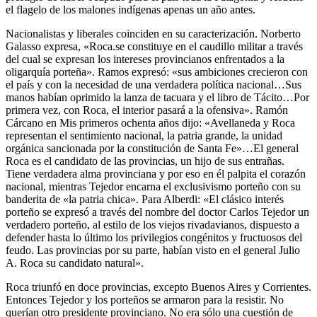
el flagelo de los malones indígenas apenas un año antes.
Nacionalistas y liberales coinciden en su caracterización. Norberto
Galasso expresa, «Roca.se constituye en el caudillo militar a través
del cual se expresan los intereses provincianos enfrentados a la
oligarquía porteña». Ramos expresó: «sus ambiciones crecieron con
el país y con la necesidad de una verdadera política nacional…Sus
manos habían oprimido la lanza de tacuara y el libro de Tácito…Por
primera vez, con Roca, el interior pasará a la ofensiva». Ramón
Cárcano en Mis primeros ochenta años dijo: «Avellaneda y Roca
representan el sentimiento nacional, la patria grande, la unidad
orgánica sancionada por la constitución de Santa Fe»…El general
Roca es el candidato de las provincias, un hijo de sus entrañas.
Tiene verdadera alma provinciana y por eso en él palpita el corazón
nacional, mientras Tejedor encarna el exclusivismo porteño con su
banderita de «la patria chica». Para Alberdi: «El clásico interés
porteño se expresó a través del nombre del doctor Carlos Tejedor un
verdadero porteño, al estilo de los viejos rivadavianos, dispuesto a
defender hasta lo último los privilegios congénitos y fructuosos del
feudo. Las provincias por su parte, habían visto en el general Julio
A. Roca su candidato natural».
Roca triunfó en doce provincias, excepto Buenos Aires y Corrientes.
Entonces Tejedor y los porteños se armaron para la resistir. No
querían otro presidente provinciano. No era sólo una cuestión de