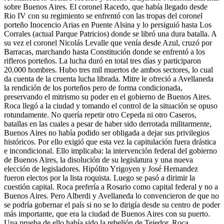
sobre Buenos Aires. El coronel Racedo, que había llegado desde
Rio IV con su regimiento se enfrentó con las tropas del coronel
porteño Inocencio Arias en Puente Alsina y lo persiguió hasta Los
Corrales (actual Parque Patricios) donde se libró una dura batalla. A
su vez el coronel Nicolás Levalle que venía desde Azul, cruzó por
Barracas, marchando hasta Constitución donde se enfrentó a los
rifleros porteños. La lucha duró en total tres días y participaron
20.000 hombres. Hubo tres mil muertos de ambos sectores, lo cual
da cuenta de la cruenta lucha librada. Mitre le ofreció a Avellaneda
la rendición de los porteños pero de forma condicionada,
preservando el mitrismo su poder en el gobierno de Buenos Aires.
Roca llegó a la ciudad y tomando el control de la situación se opuso
rotundamente. No quería repetir otro Cepeda ni otro Caseros,
batallas en las cuales a pesar de haber sido derrotada militarmente,
Buenos Aires no había podido ser obligada a dejar sus privilegios
históricos. Por ello exigió que esta vez la capitulación fuera drástica
e incondicional. Ello implicaba: la intervención federal del gobierno
de Buenos Aires, la disolución de su legislatura y una nueva
elección de legisladores. Hipólito Yrigoyen y José Hernandez
fueron electos por la lista roquista. Luego se pasó a dirimir la
cuestión capital. Roca prefería a Rosario como capital federal y no a
Buenos Aires. Pero Alberdi y Avellaneda lo convencieron de que no
se podría gobernar el país si no se lo dirigía desde su centro de poder
más importante, que era la ciudad de Buenos Aires con su puerto.
Una prueba de ello había sido la rebelión de Tejedor. Roca