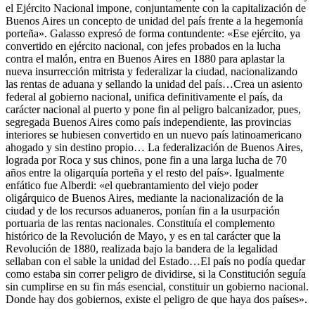
el Ejército Nacional impone, conjuntamente con la capitalización de
Buenos Aires un concepto de unidad del país frente a la hegemonía
porteña». Galasso expresó de forma contundente: «Ese ejército, ya
convertido en ejército nacional, con jefes probados en la lucha
contra el malón, entra en Buenos Aires en 1880 para aplastar la
nueva insurrección mitrista y federalizar la ciudad, nacionalizando
las rentas de aduana y sellando la unidad del país…Crea un asiento
federal al gobierno nacional, unifica definitivamente el país, da
carácter nacional al puerto y pone fin al peligro balcanizador, pues,
segregada Buenos Aires como país independiente, las provincias
interiores se hubiesen convertido en un nuevo país latinoamericano
ahogado y sin destino propio… La federalización de Buenos Aires,
lograda por Roca y sus chinos, pone fin a una larga lucha de 70
años entre la oligarquía porteña y el resto del país». Igualmente
enfático fue Alberdi: «el quebrantamiento del viejo poder
oligárquico de Buenos Aires, mediante la nacionalización de la
ciudad y de los recursos aduaneros, ponían fin a la usurpación
portuaria de las rentas nacionales. Constituía el complemento
histórico de la Revolución de Mayo, y es en tal carácter que la
Revolución de 1880, realizada bajo la bandera de la legalidad
sellaban con el sable la unidad del Estado…El país no podía quedar
como estaba sin correr peligro de dividirse, si la Constitución seguía
sin cumplirse en su fin más esencial, constituir un gobierno nacional.
Donde hay dos gobiernos, existe el peligro de que haya dos países».