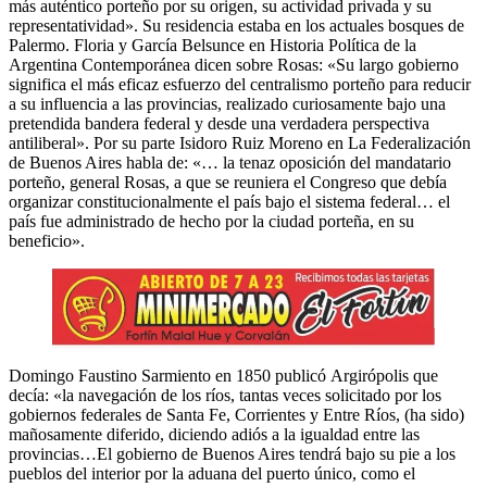
más auténtico porteño por su origen, su actividad privada y su
representatividad». Su residencia estaba en los actuales bosques de
Palermo. Floria y García Belsunce en Historia Política de la
Argentina Contemporánea dicen sobre Rosas: «Su largo gobierno
significa el más eficaz esfuerzo del centralismo porteño para reducir
a su influencia a las provincias, realizado curiosamente bajo una
pretendida bandera federal y desde una verdadera perspectiva
antiliberal». Por su parte Isidoro Ruiz Moreno en La Federalización
de Buenos Aires habla de: «… la tenaz oposición del mandatario
porteño, general Rosas, a que se reuniera el Congreso que debía
organizar constitucionalmente el país bajo el sistema federal… el
país fue administrado de hecho por la ciudad porteña, en su
beneficio».
Domingo Faustino Sarmiento en 1850 publicó Argirópolis que
decía: «la navegación de los ríos, tantas veces solicitado por los
gobiernos federales de Santa Fe, Corrientes y Entre Ríos, (ha sido)
mañosamente diferido, diciendo adiós a la igualdad entre las
provincias…El gobierno de Buenos Aires tendrá bajo su pie a los
pueblos del interior por la aduana del puerto único, como el