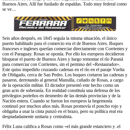
Buenos Aires. Allí fue fusilado de espaldas. Todo muy federal como
se ve…
Seis años después, en 1845 seguía la misma situación, el único
puerto habilitado para el comercio era el de Buenos Aires. Buques
franceses e ingleses querían comerciar directamente con Corrientes y
con el Paraguay. Rosas se oponía. Por ello los europeos decidieron
bloquear el puerto de Buenos Aires y luego remontar el río Paraná
para comerciar con Corrientes, sin el permiso del «Restaurador».
Este quiso impedirlo cruzando cadenas en el río en el paraje Vuelta
de Obligado, cerca de San Pedro. Los buques cortaron las cadenas y
pasaron, derrotando al general Mansilla, cuñado de Rosas, a cargo
de la operación militar. El dictador presentó este hecho como un
gran acto de soberanía. En realidad constituía una defensa de los
privilegios porteños en desmedro de las demás provincias y de la
Nación entera. Cuando se fueron los europeos la hegemonía
continuó por muchos años más. Rosas promovía el poncho rojo y
obligaba a usar la cinta punzó en el brazo, pero su política real era
despiadadamente unitaria y centralista.
Félix Luna califica a Rosas como «el más grande estanciero y .el