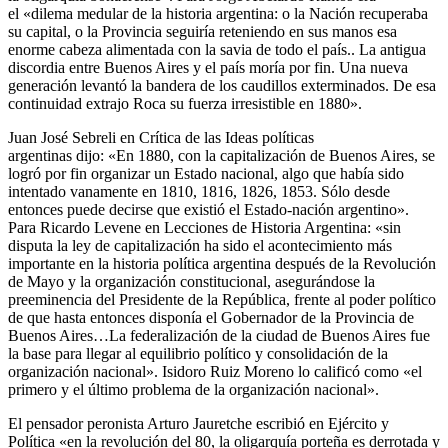
el «dilema medular de la historia argentina: o la Nación recuperaba
su capital, o la Provincia seguiría reteniendo en sus manos esa
enorme cabeza alimentada con la savia de todo el país.. La antigua
discordia entre Buenos Aires y el país moría por fin. Una nueva
generación levantó la bandera de los caudillos exterminados. De esa
continuidad extrajo Roca su fuerza irresistible en 1880».
Juan José Sebreli en Crítica de las Ideas políticas
argentinas dijo: «En 1880, con la capitalización de Buenos Aires, se
logró por fin organizar un Estado nacional, algo que había sido
intentado vanamente en 1810, 1816, 1826, 1853. Sólo desde
entonces puede decirse que existió el Estado-nación argentino».
Para Ricardo Levene en Lecciones de Historia Argentina: «sin
disputa la ley de capitalización ha sido el acontecimiento más
importante en la historia política argentina después de la Revolución
de Mayo y la organización constitucional, asegurándose la
preeminencia del Presidente de la República, frente al poder político
de que hasta entonces disponía el Gobernador de la Provincia de
Buenos Aires…La federalización de la ciudad de Buenos Aires fue
la base para llegar al equilibrio político y consolidación de la
organización nacional». Isidoro Ruiz Moreno lo calificó como «el
primero y el último problema de la organización nacional».
El pensador peronista Arturo Jauretche escribió en Ejército y
Política «en la revolución del 80, la oligarquía porteña es derrotada y