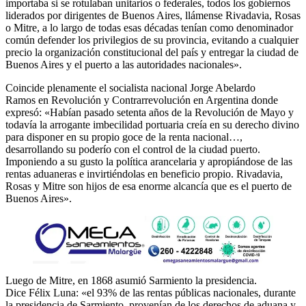
importaba si se rotulaban unitarios o federales, todos los gobiernos
liderados por dirigentes de Buenos Aires, llámense Rivadavia, Rosas
o Mitre, a lo largo de todas esas décadas tenían como denominador
común defender los privilegios de su provincia, evitando a cualquier
precio la organización constitucional del país y entregar la ciudad de
Buenos Aires y el puerto a las autoridades nacionales».
Coincide plenamente el socialista nacional Jorge Abelardo
Ramos en Revolución y Contrarrevolución en Argentina donde
expresó: «Habían pasado setenta años de la Revolución de Mayo y
todavía la arrogante imbecilidad portuaria creía en su derecho divino
para disponer en su propio goce de la renta nacional…,
desarrollando su poderío con el control de la ciudad puerto.
Imponiendo a su gusto la política arancelaria y apropiándose de las
rentas aduaneras e invirtiéndolas en beneficio propio. Rivadavia,
Rosas y Mitre son hijos de esa enorme alcancía que es el puerto de
Buenos Aires».
Luego de Mitre, en 1868 asumió Sarmiento la presidencia.
Dice Félix Luna: «el 93% de las rentas públicas nacionales, durante
la presidencia de Sarmiento, provenían de los derechos de aduana y