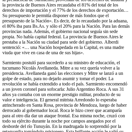
la provincia de Buenos Aires recaudaba el 81% del total de los
derechos de importación y el 77% de los derechos de exportación…
Su presupuesto le permitía disponer de más fondos que el
presupuesto de la Nación». Es decir, de lo recaudado por la aduana,
el 80% iba para Bs.As. y sólo el 20% para la Nación. Para las demás
provincias nada. Además, el gobierno nacional seguía sin sede
propia. No había capital federal. La provincia de Buenos Aires le
prestaba a la Nación su ciudad para sede del gobierno. Alberdi
sentenció: «… una Nación hospedada en la Capital, es una madre
viuda que vive en casa de una de sus hijas».
Sarmiento postuló para sucederlo a su ministro de educación, el
tucumano Nicolás Avellaneda. Mitre a su vez quería volver a la
presidencia. Avellaneda ganó las elecciones y Mitre se lanzó a un
golpe de estado, para no dejarlo asumir y tomar el poder. La
revolución se había extendido a todo el país. Sarmiento encomendó
a un joven coronel para sofocarla: Julio Argentino Roca. A sus 31
años ya contaba con un enorme prestigio militar, producto de su
valor e inteligencia. El general mitrista Arredondo lo esperaba
atrincherado en Santa Rosa, provincia de Mendoza, luego de haber
derrocado al gobernador local. Roca le hizo creer que acamparía
para al otro día dar un ataque frontal. Esa misma noche, cruzó con
todo su ejército durante la noche por campos anegados por el
desborde del río Tunuyán. En la madrugada lo sorprendió por la
retaguardia tomándolo prisionero. Esta brillante acción le valió su