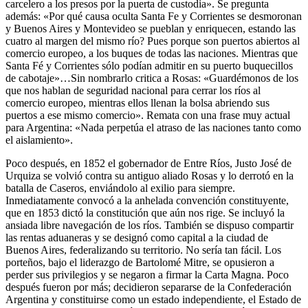
carcelero a los presos por la puerta de custodia». Se pregunta
además: «Por qué causa oculta Santa Fe y Corrientes se desmoronan
y Buenos Aires y Montevideo se pueblan y enriquecen, estando las
cuatro al margen del mismo río? Pues porque son puertos abiertos al
comercio europeo, a los buques de todas las naciones. Mientras que
Santa Fé y Corrientes sólo podían admitir en su puerto buquecillos
de cabotaje»…Sin nombrarlo critica a Rosas: «Guardémonos de los
que nos hablan de seguridad nacional para cerrar los ríos al
comercio europeo, mientras ellos llenan la bolsa abriendo sus
puertos a ese mismo comercio». Remata con una frase muy actual
para Argentina: «Nada perpetúa el atraso de las naciones tanto como
el aislamiento».
Poco después, en 1852 el gobernador de Entre Ríos, Justo José de
Urquiza se volvió contra su antiguo aliado Rosas y lo derrotó en la
batalla de Caseros, enviándolo al exilio para siempre.
Inmediatamente convocó a la anhelada convención constituyente,
que en 1853 dictó la constitución que aún nos rige. Se incluyó la
ansiada libre navegación de los ríos. También se dispuso compartir
las rentas aduaneras y se designó como capital a la ciudad de
Buenos Aires, federalizando su territorio. No sería tan fácil. Los
porteños, bajo el liderazgo de Bartolomé Mitre, se opusieron a
perder sus privilegios y se negaron a firmar la Carta Magna. Poco
después fueron por más; decidieron separarse de la Confederación
Argentina y constituirse como un estado independiente, el Estado de